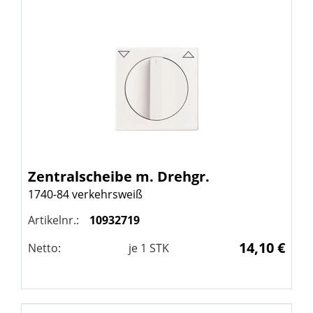
Zentralscheibe m. Drehgr.
1740-84 verkehrsweiß
Artikelnr.:
10932719
14,10 €
Netto:
je
1
STK