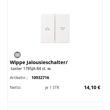
Wippe Jalousieschalter/
-taster 1785JA-84 st. w.
Artikelnr.:
10932716
14,10 €
Netto:
je
1
STK