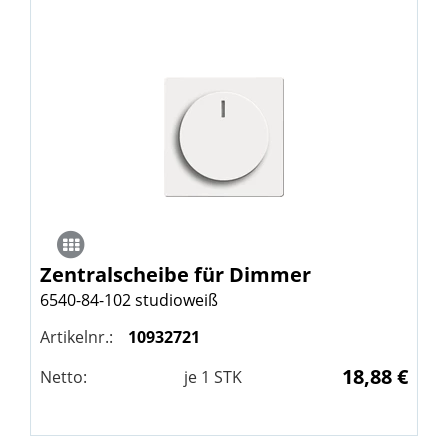
Zentralscheibe für Dimmer
6540-84-102 studioweiß
Artikelnr.:
10932721
18,88 €
Netto:
je
1
STK