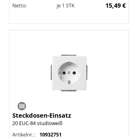
15,49 €
Netto:
je
1
STK
Steckdosen-Einsatz
20 EUC-84 studioweiß
Artikelnr.:
10932751