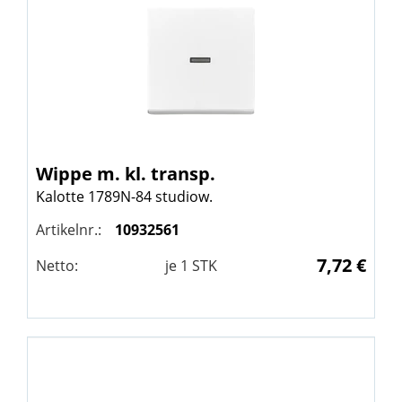
Wippe m. kl. transp.
Kalotte 1789N-84 studiow.
Artikelnr.:
10932561
7,72 €
Netto:
je
1
STK