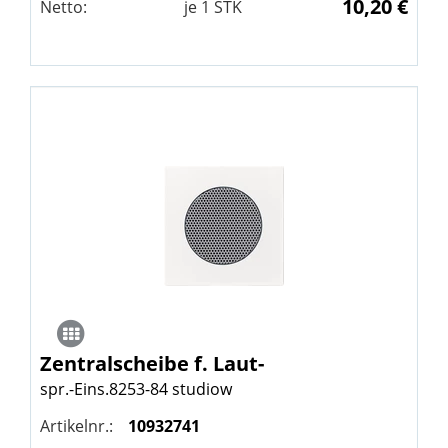
10,20 €
Netto:
je
1
STK
Zentralscheibe f. Laut-
spr.-Eins.8253-84 studiow
Artikelnr.:
10932741