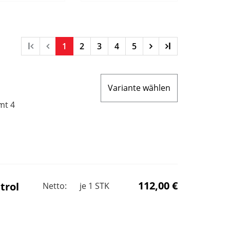
l
1
2
3
4
5
l
Variante wählen
mt 4
112,00 €
trol
Netto:
je
1
STK