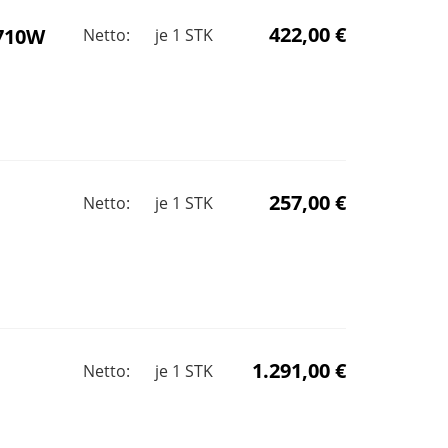
422,00 €
 710W
Netto:
je
1
STK
257,00 €
Netto:
je
1
STK
1.291,00 €
Netto:
je
1
STK