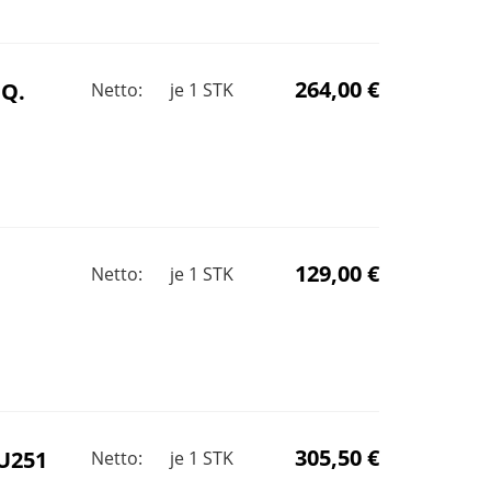
264,00 €
 Q.
Netto:
je
1
STK
129,00 €
Netto:
je
1
STK
305,50 €
U251
Netto:
je
1
STK