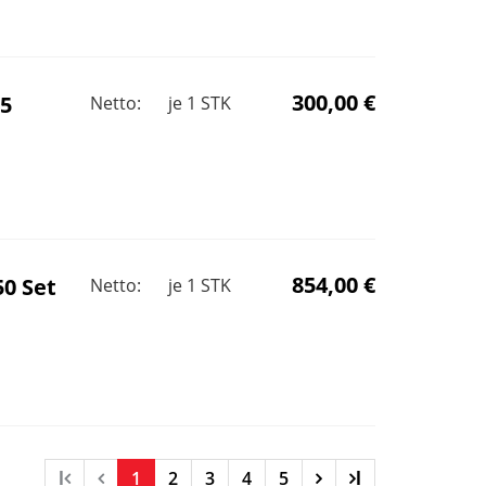
300,00 €
25
Netto:
je
1
STK
854,00 €
50 Set
Netto:
je
1
STK
l
1
2
3
4
5
l