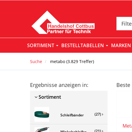
Filt
SORTIMENT
BESTELLTABELLEN
MARKE
Suche
metabo
(
3.829
Treffer)
Ergebnisse anzeigen in:
Beste 
Sortiment
(27)
Schleifbänder
(21)
Winkelschleifer