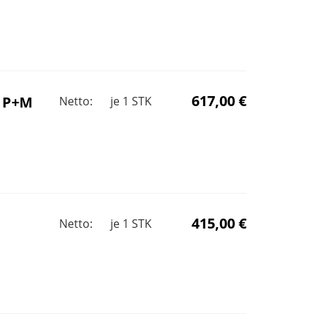
617,00 €
V P+M
Netto:
je
1
STK
415,00 €
Netto:
je
1
STK