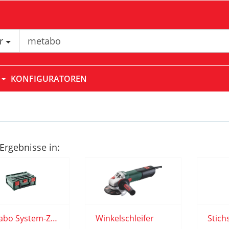
er
N
KONFIGURATOREN
Ergebnisse in:
Metabo System-Zubehör
Winkelschleifer
Stich