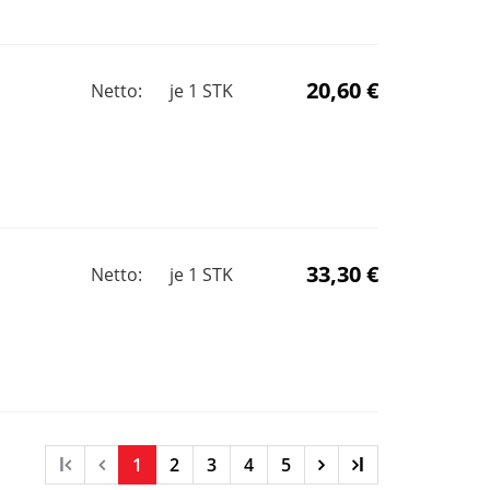
20,60 €
Netto:
je
1
STK
33,30 €
Netto:
je
1
STK
l
1
2
3
4
5
l