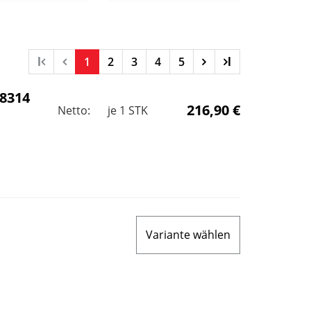
l
1
2
3
4
5
l
8314
216,90 €
Netto:
je
1
STK
Variante wählen