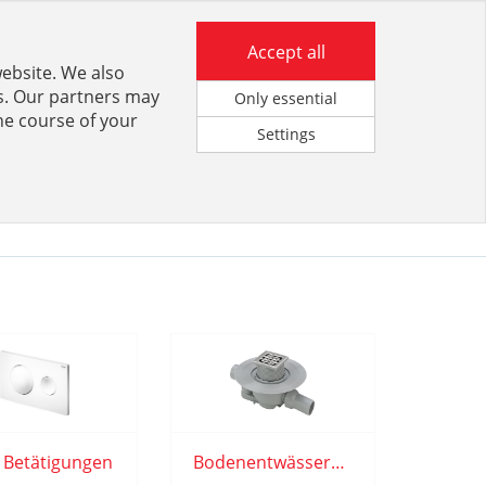
Support
Anmeldung für Kunden
Accept all
website. We also
rs. Our partners may
Only essential
he course of your
Settings
KATALOGPORTAL
 Betätigungen
Bodenentwässerung Viega