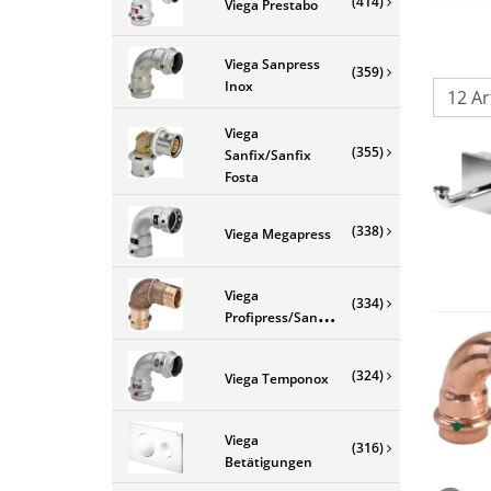
(414)
Viega Prestabo
Viega Sanpress
(359)
Inox
Viega
(355)
Sanfix/Sanfix
Fosta
(338)
Viega Megapress
Viega
(334)
Profipress/Sanpress
(324)
Viega Temponox
Viega
(316)
Betätigungen