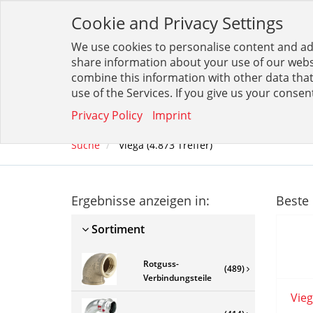
Cookie and Privacy Settings
We use cookies to personalise content and ads
Filt
share information about your use of our websi
combine this information with other data that
use of the Services. If you give us your consen
SORTIMENT
BESTELLTABELLEN
MARKE
Privacy Policy
Imprint
Suche
Viega
(
4.873
Treffer)
Ergebnisse anzeigen in:
Beste 
Sortiment
Rotguss-
(489)
Verbindungsteile
Vieg