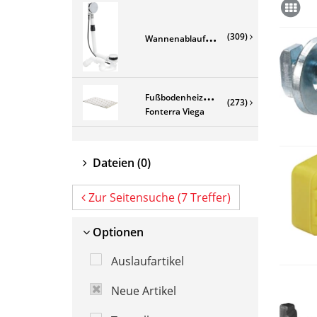
W
annenablaufgarnituren+Zubehör
(309)
F
ußbodenheizung
(273)
Fonterra Viega
Dateien
(0)
Zur Seitensuche (7 Treffer)
Optionen
Auslaufartikel
Neue Artikel