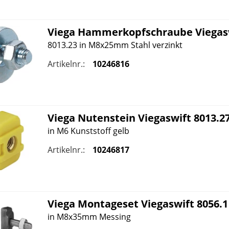
Viega
Hammerkopfschraube
Viega
s
8013.23 in M8x25mm Stahl verzinkt
Artikelnr.:
10246816
Viega
Nutenstein
Viega
swift 8013.2
in M6 Kunststoff gelb
Artikelnr.:
10246817
Viega
Montageset
Viega
swift 8056.1
in M8x35mm Messing