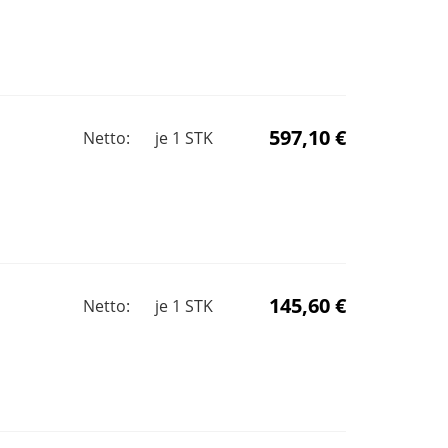
597,10 €
Netto:
je
1
STK
145,60 €
Netto:
je
1
STK