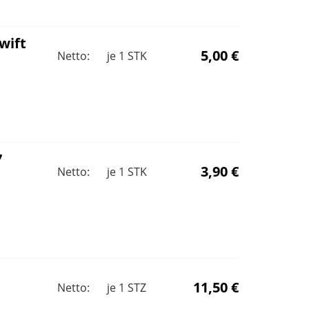
wift
5,00 €
Netto:
je
1
STK
7
3,90 €
Netto:
je
1
STK
11,50 €
Netto:
je
1
STZ